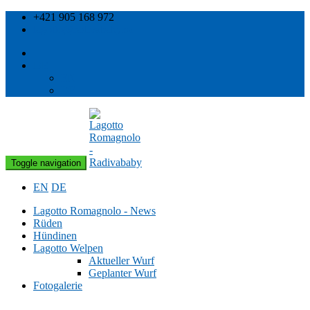
+421 905 168 972
lagotto@radivababy.sk
DE
EN
DE
Toggle navigation
EN
DE
Lagotto Romagnolo - News
Rüden
Hündinen
Lagotto Welpen
Aktueller Wurf
Geplanter Wurf
Fotogalerie